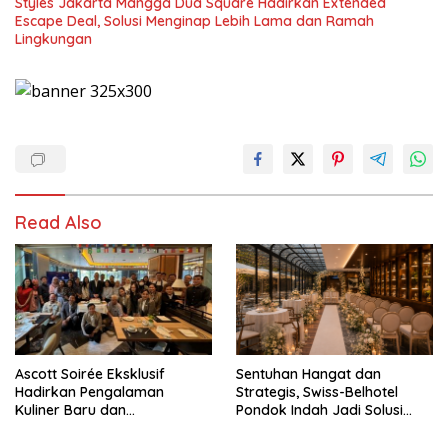
Styles Jakarta Mangga Dua Square Hadirkan Extended
Escape Deal, Solusi Menginap Lebih Lama dan Ramah
Lingkungan
Read Also
Ascott Soirée Eksklusif
Sentuhan Hangat dan
Hadirkan Pengalaman
Strategis, Swiss-Belhotel
Kuliner Baru dan
Pondok Indah Jadi Solusi
Perkenalkan Ruang-Ruang
Intimate Wedding Idaman
Istimewa