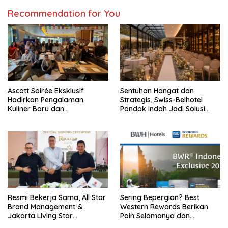
Recommendation for You
Ascott Soirée Eksklusif
Sentuhan Hangat dan
Hadirkan Pengalaman
Strategis, Swiss-Belhotel
Kuliner Baru dan
Pondok Indah Jadi Solusi
Perkenalkan Ruang-Ruang
Intimate Wedding Idaman
Istimewa
Resmi Bekerja Sama, All Star
Sering Bepergian? Best
Brand Management &
Western Rewards Berikan
Jakarta Living Star
Poin Selamanya dan
Luncurkan Rockstar Hotel
Beragam Benefit