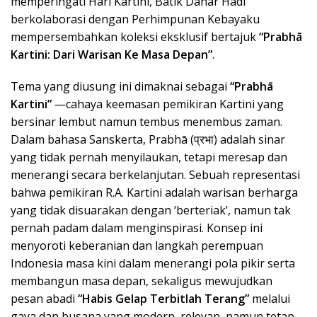
memperingati Hari Kartini, Batik Danar Hadi
berkolaborasi dengan Perhimpunan Kebayaku
mempersembahkan koleksi eksklusif bertajuk
“Prabhā
Kartini: Dari Warisan Ke Masa Depan”
.
Tema yang diusung ini dimaknai sebagai
“Prabhā
Kartini”
—cahaya keemasan pemikiran Kartini yang
bersinar lembut namun tembus menembus zaman.
Dalam bahasa Sanskerta, Prabhā (प्रभा) adalah sinar
yang tidak pernah menyilaukan, tetapi meresap dan
menerangi secara berkelanjutan. Sebuah representasi
bahwa pemikiran R.A. Kartini adalah warisan berharga
yang tidak disuarakan dengan ‘berteriak’, namun tak
pernah padam dalam menginspirasi. Konsep ini
menyoroti keberanian dan langkah perempuan
Indonesia masa kini dalam menerangi pola pikir serta
membangun masa depan, sekaligus mewujudkan
pesan abadi
“Habis Gelap Terbitlah Terang”
melalui
gaya dan busana yang modern, relevan, namun tetap