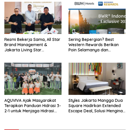
Resmi Bekerja Sama, All Star
Sering Bepergian? Best
Brand Management &
Western Rewards Berikan
Jakarta Living Star
Poin Selamanya dan
Luncurkan Rockstar Hotel
Beragam Benefit
Pekayon
AQUVIVA Ajak Masyarakat
Styles Jakarta Mangga Dua
Terapkan Panduan Hidrasi 3-
Square Hadirkan Extended
2-1 untuk Menjaga Hidrasi
Escape Deal, Solusi Menginap
Optimal di Hari Hidrasi
Lebih Lama dan Ramah
Nasional
Lingkungan