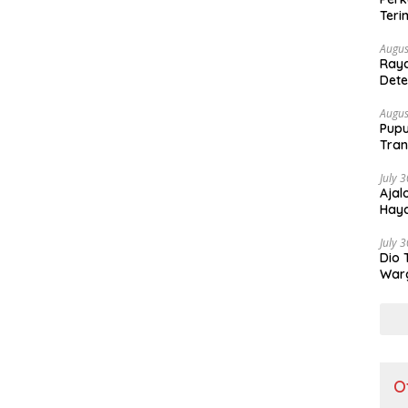
Teri
Augus
Raya
Dete
Lebi
Augus
Pupu
Tran
July 
Ajal
Haya
July 
Dio 
Warg
Part
O