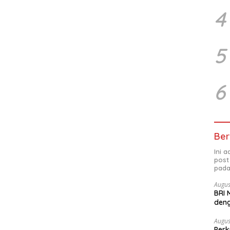
4
5
6
Ber
Ini 
post
pada
Augus
BRI 
deng
Ber
Augus
Perk