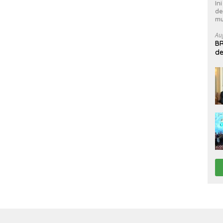
In
de
mu
Au
BR
de
B