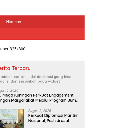
Hiburan
Dorong Gaya Hidup Sehat
erita Terbaru
dan Erha Clinic Siapkan
Program Kolaborasi Eksk
i adalah contoh judul deskripsi yang bisa
da isi dan sesuaikan pada widget
gust 5, 2026
I Mega Kuningan Perkuat Engagement
ngan Masyarakat Melalui Program Jumat
Ketua DPD Partai Garuda DKI:
erkah
Pengurus Harus Solid dan
August 3, 2026
Dekat dengan Masyarakat
Perkuat Diplomasi Maritim
Nasional, Pushidrosal
Terima Audiensi Wamenlu