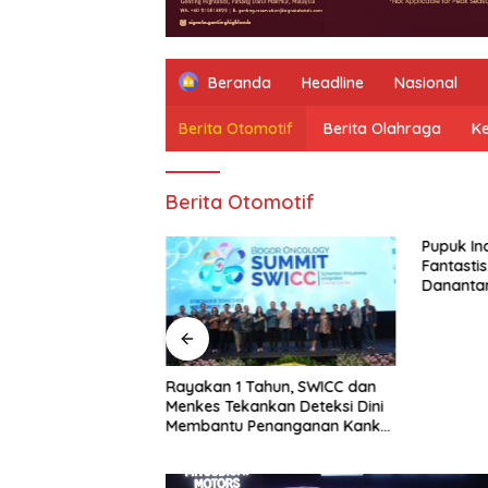
Beranda
Headline
Nasional
Berita Otomotif
Berita Olahraga
K
Berita Otomotif
Pupuk Indonesia Cetak Laba
Fantastis, Transformasi
Danantara Mulai Berbuah
Rayakan 1 Tahun, SWICC dan
Menkes Tekankan Deteksi Dini
Membantu Penanganan Kanker
Jadi Lebih Optimal