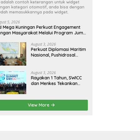
i adalah contoh keterangan untuk widget
ngan kategori otomotif, anda bisa dengan
dah memasukkannya pada widget.
gust 5, 2026
I Mega Kuningan Perkuat Engagement
ngan Masyarakat Melalui Program Jumat
erkah
August 3, 2026
Perkuat Diplomasi Maritim
Nasional, Pushidrosal
Terima Audiensi Wamenlu
RI
August 3, 2026
Rayakan 1 Tahun, SWICC
dan Menkes Tekankan
Deteksi Dini Membantu
Penanganan Kanker Jadi
Lebih Optimal
View More