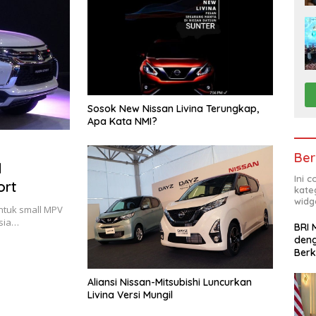
Sosok New Nissan Livina Terungkap,
Apa Kata NMI?
Ber
l
Ini 
ort
kate
widg
ntuk small MPV
esia…
BRI 
deng
Ber
Aliansi Nissan-Mitsubishi Luncurkan
Livina Versi Mungil