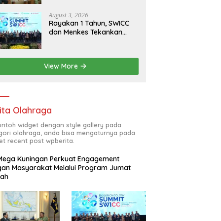
RI
August 3, 2026
Rayakan 1 Tahun, SWICC
dan Menkes Tekankan
Deteksi Dini Membantu
Penanganan Kanker Jadi
Lebih Optimal
View More
ita Olahraga
contoh widget dengan style gallery pada
gori olahraga, anda bisa mengaturnya pada
et recent post wpberita.
Mega Kuningan Perkuat Engagement
an Masyarakat Melalui Program Jumat
kah