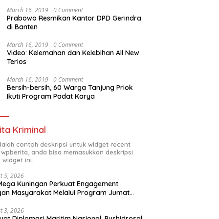
March 16, 2019
0 Comment
Prabowo Resmikan Kantor DPD Gerindra
di Banten
March 16, 2019
0 Comment
Video: Kelemahan dan Kelebihan All New
Terios
March 16, 2019
0 Comment
Bersih-bersih, 60 Warga Tanjung Priok
Ikuti Program Padat Karya
ita Kriminal
adalah contoh deskripsi untuk widget recent
 wpberita, anda bisa memasukkan deskripsi
 widget ini.
t 5, 2026
Mega Kuningan Perkuat Engagement
an Masyarakat Melalui Program Jumat
kah
t 3, 2026
uat Diplomasi Maritim Nasional, Pushidrosal