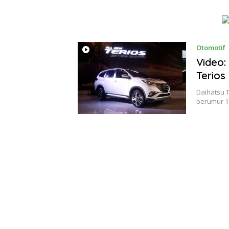
Otomotif
Video:
Terios
Daihatsu T
berumur 1