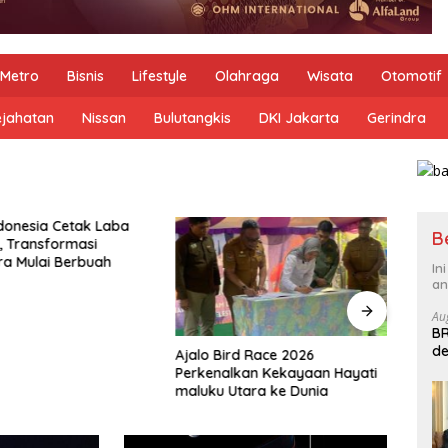
Metro
Bisnis
Lifestyle
Olahraga
Wisata
Otomotif
ejahatan
Nissan
Bulutangkis
DKI Jakarta
Gerindra
B
In
an
Au
BR
de
Ajalo Bird Race 2026
Dio Tata Gama Safei Siap
B
Perkenalkan Kekayaan Hayati
Perjuangkan Aspirasi Warga
maluku Utara ke Dunia
Jakarta Pusat, Awali dengan
Konsolidasi Partai Garuda