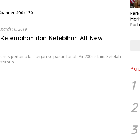
Perk
Mari
Push
March 16, 2019
Audi
 Kelemahan dan Kelebihan All New
erios pertama kali terjun ke pasar Tanah Air 2006 silam. Setelah
0 tahun…
Pop
1
2
3