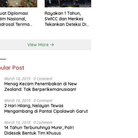
uat Diplomasi
Rayakan 1 Tahun,
tim Nasional,
SWICC dan Menkes
idrosal Terima
Tekankan Deteksi Dini
ensi Wamenlu RI
Membantu
Penanganan Kanker
Jadi Lebih Optimal
View More
ular Post
March 16, 2019
0 Comment
Menag Kecam Penembakan di New
Zealand: Tak Berperikemanusiaan!
March 16, 2019
0 Comment
2 Hari Hilang, Nelayan Tewas
Mengambang di Pantai Cipalawah Garut
March 16, 2019
0 Comment
14 Tahun Terbunuhnya Munir, Polri
Didesak Bentuk Tim Khusus