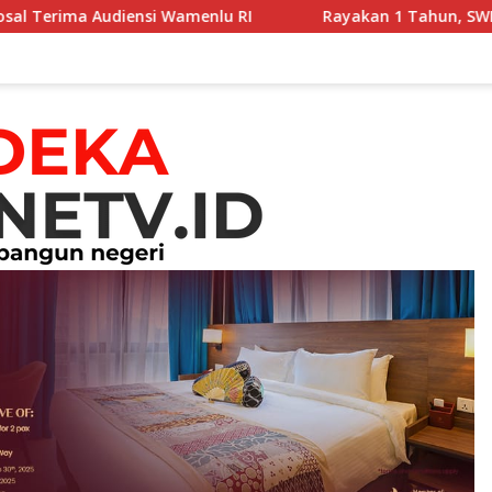
udiensi Wamenlu RI
Rayakan 1 Tahun, SWICC dan Menke