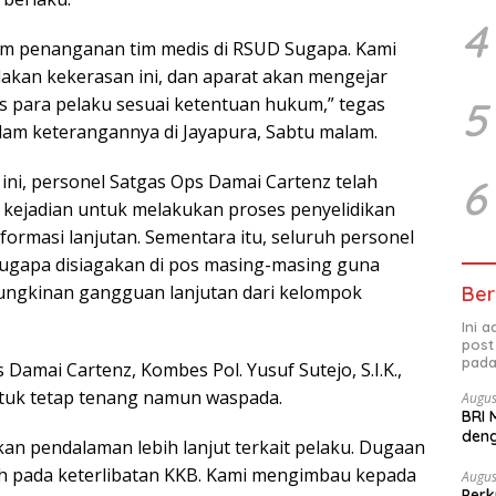
4
lam penanganan tim medis di RSUD Sugapa. Kami
akan kekerasan ini, dan aparat akan mengejar
5
s para pelaku sesuai ketentuan hukum,” tegas
dalam keterangannya di Jayapura, Sabtu malam.
ini, personel Satgas Ops Damai Cartenz telah
6
i kejadian untuk melakukan proses penyelidikan
ormasi lanjutan. Sementara itu, seluruh personel
 Sugapa disiagakan di pos masing-masing guna
ungkinan gangguan lanjutan dari kelompok
Ber
Ini 
post
pada
amai Cartenz, Kombes Pol. Yusuf Sutejo, S.I.K.,
tuk tetap tenang namun waspada.
Augus
BRI 
deng
an pendalaman lebih lanjut terkait pelaku. Dugaan
Ber
 pada keterlibatan KKB. Kami mengimbau kepada
Augus
Perk