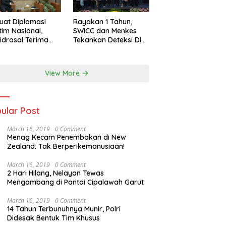
uat Diplomasi
Rayakan 1 Tahun,
tim Nasional,
SWICC dan Menkes
idrosal Terima
Tekankan Deteksi Dini
ensi Wamenlu RI
Membantu
Penanganan Kanker
Jadi Lebih Optimal
View More
ular Post
March 16, 2019
0 Comment
Menag Kecam Penembakan di New
Zealand: Tak Berperikemanusiaan!
March 16, 2019
0 Comment
2 Hari Hilang, Nelayan Tewas
Mengambang di Pantai Cipalawah Garut
March 16, 2019
0 Comment
14 Tahun Terbunuhnya Munir, Polri
Didesak Bentuk Tim Khusus