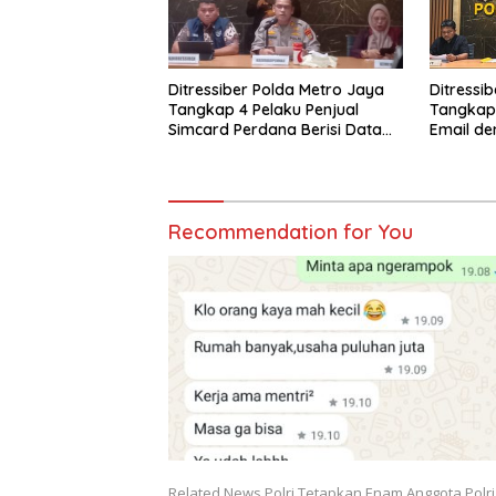
Ditressiber Polda Metro Jaya
Ditressi
Tangkap 4 Pelaku Penjual
Tangkap
Simcard Perdana Berisi Data
Email den
Pribadi
Recommendation for You
Related News Polri Tetapkan Enam Anggota Polri