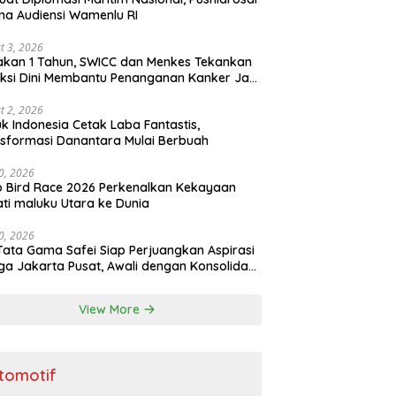
ma Audiensi Wamenlu RI
t 3, 2026
kan 1 Tahun, SWICC dan Menkes Tekankan
ksi Dini Membantu Penanganan Kanker Jadi
h Optimal
t 2, 2026
k Indonesia Cetak Laba Fantastis,
sformasi Danantara Mulai Berbuah
30, 2026
o Bird Race 2026 Perkenalkan Kekayaan
ti maluku Utara ke Dunia
30, 2026
Tata Gama Safei Siap Perjuangkan Aspirasi
a Jakarta Pusat, Awali dengan Konsolidasi
ai Garuda
View More
tomotif