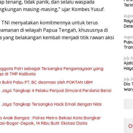
p tenang, tidak panik, dan selalu waspada
Teri
 lingkungan masing-masing,” ujar Kombes Yusuf.
Augus
Raya
an TNI menyatakan komitmennya untuk terus
Dete
keamanan di wilayah Papua Tengah, khususnya di
Lebi
a yang belakangan kembali menjadi titik rawan aksi
Augus
Pupu
Tran
July 
Ajal
Haya
nggota Polri sebagai Tersangka Penganiayaan yang
 di TMP Kalibata
July 
 Bukti Palsu PT. BC disomasi oleh POKTAN UBM
Dio 
Warg
o Jaya Tangkap 4 Pelaku Penjual Simcard Perdana Berisi
Part
ro Jaya Tangkap Tersangka Hack Email dengan Nilai
a Anak Bangsa : Polres Metro Bekasi Kota Bongkar
i-Bogor-Depok, 14 Ribu Butir Ekstasi Disita
O