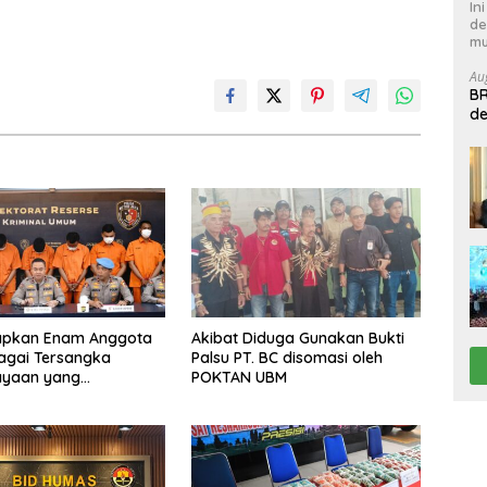
In
de
mu
Au
BR
de
B
tapkan Enam Anggota
Akibat Diduga Gunakan Bukti
bagai Tersangka
Palsu PT. BC disomasi oleh
ayaan yang
POKTAN UBM
kan Dua Warga di
bata