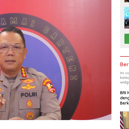
Ber
Ini 
kate
widg
BRI 
deng
Ber