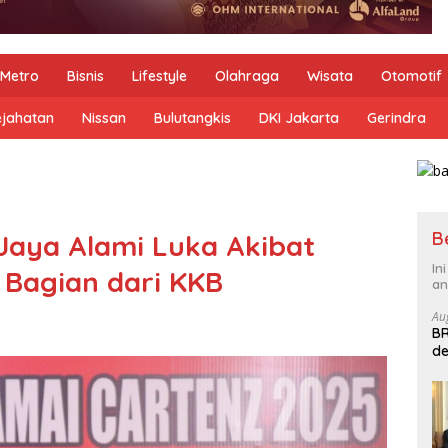
Metro
Bisnis
Lifestyle
Olahraga
Wisata
Otomotif
ejahatan
Nissan
Bulutangkis
DKI Jakarta
Gerindra
B
 Jaya Alami Luka Akibat
In
 Bagian dari KKB
an
Au
BR
de
B