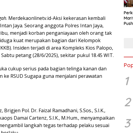
Perk
gah
. Merdekaonlinetv.id-Aksi kekerasan kembali
Mari
Push
 Intan Jaya. Seorang anggota Polres Intan Jaya,
Audi
ribu, menjadi korban penganiayaan oleh orang tak
diduga kuat merupakan bagian dari Kelompok
(KKB). Insiden terjadi di area Kompleks Kios Palopo,
 Sabtu petang (28/6/2025), sekitar pukul 18.45 WIT.
Pop
ka cukup serius pada bagian telinga kanan dan
rikan ke RSUD Sugapa guna menjalani perawatan
1
2
Brigjen Pol. Dr. Faizal Ramadhani, S.Sos., S.I.K.,
kaops Damai Cartenz, S.I.K., M.Hum., menyampaikan
3
engambil langkah tegas terhadap pelaku sesuai
berlaku.