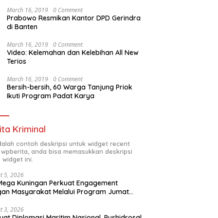
March 16, 2019
0 Comment
Prabowo Resmikan Kantor DPD Gerindra
di Banten
March 16, 2019
0 Comment
Video: Kelemahan dan Kelebihan All New
Terios
March 16, 2019
0 Comment
Bersih-bersih, 60 Warga Tanjung Priok
Ikuti Program Padat Karya
ita Kriminal
adalah contoh deskripsi untuk widget recent
 wpberita, anda bisa memasukkan deskripsi
 widget ini.
t 5, 2026
Mega Kuningan Perkuat Engagement
an Masyarakat Melalui Program Jumat
kah
t 3, 2026
uat Diplomasi Maritim Nasional, Pushidrosal