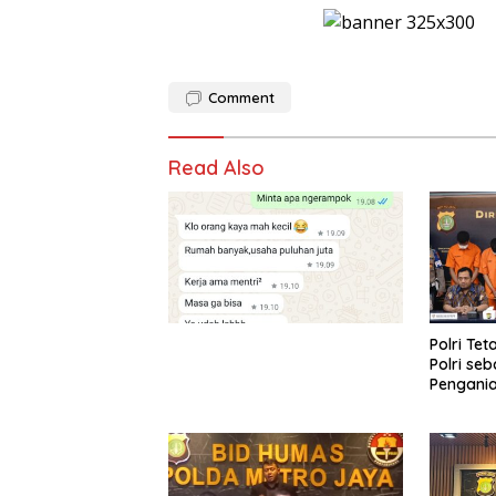
Comment
Read Also
Polri Te
Polri se
Pengani
Menewas
TMP Kali