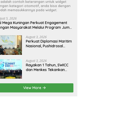
i adalah contoh keterangan untuk widget
ngan kategori otomotif, anda bisa dengan
dah memasukkannya pada widget.
gust 5, 2026
I Mega Kuningan Perkuat Engagement
ngan Masyarakat Melalui Program Jumat
erkah
August 3, 2026
Perkuat Diplomasi Maritim
Nasional, Pushidrosal
Terima Audiensi Wamenlu
RI
August 3, 2026
Rayakan 1 Tahun, SWICC
dan Menkes Tekankan
Deteksi Dini Membantu
Penanganan Kanker Jadi
Lebih Optimal
View More