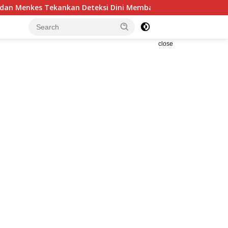
teksi Dini Membantu Penanganan Kanker Jadi Lebih Optimal
close