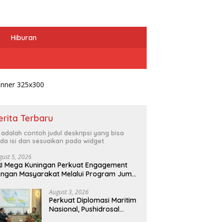
Hiburan
erita Terbaru
i adalah contoh judul deskripsi yang bisa
da isi dan sesuaikan pada widget
gust 5, 2026
I Mega Kuningan Perkuat Engagement
ngan Masyarakat Melalui Program Jumat
erkah
August 3, 2026
Perkuat Diplomasi Maritim
Nasional, Pushidrosal
Terima Audiensi Wamenlu