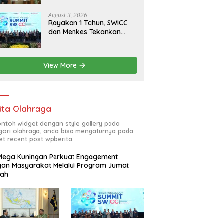
RI
August 3, 2026
Rayakan 1 Tahun, SWICC
dan Menkes Tekankan
Deteksi Dini Membantu
Penanganan Kanker Jadi
Lebih Optimal
View More
ita Olahraga
contoh widget dengan style gallery pada
gori olahraga, anda bisa mengaturnya pada
et recent post wpberita.
Mega Kuningan Perkuat Engagement
an Masyarakat Melalui Program Jumat
kah