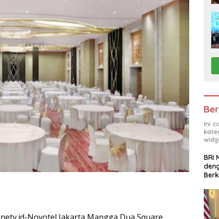
Ber
Ini 
kate
widg
BRI 
deng
Ber
inetv.id-Novotel Jakarta Mangga Dua Square