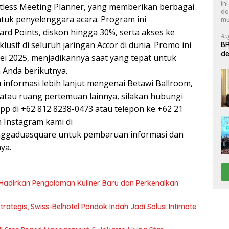
In
mitless Meeting Planner, yang memberikan berbagai
de
tuk penyelenggara acara. Program ini
mu
d Points, diskon hingga 30%, serta akses ke
Au
lusif di seluruh jaringan Accor di dunia. Promo ini
BR
de
ei 2025, menjadikannya saat yang tepat untuk
B
 Anda berikutnya.
 informasi lebih lanjut mengenai Betawi Ballroom,
atau ruang pertemuan lainnya, silakan hubungi
pp di +62 812 8238-0473 atau telepon ke +62 21
n Instagram kami di
ggaduasquare untuk pembaruan informasi dan
ya.
f Hadirkan Pengalaman Kuliner Baru dan Perkenalkan
rategis, Swiss-Belhotel Pondok Indah Jadi Solusi Intimate