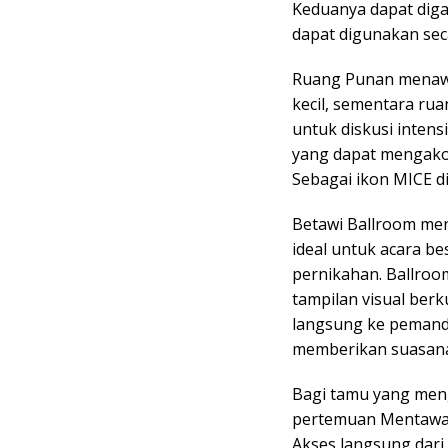
Keduanya dapat dig
dapat digunakan sec
Ruang Punan menawa
kecil, sementara ru
untuk diskusi intensi
yang dapat mengako
Sebagai ikon MICE di 
Betawi Ballroom men
ideal untuk acara be
pernikahan. Ballroo
tampilan visual berk
langsung ke pemand
memberikan suasana 
Bagi tamu yang meng
pertemuan Mentawai B
Akses langsung dari