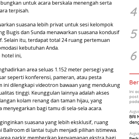
abungkan untuk acara berskala menengah serta
4
ara terpisah.
rkan suasana lebih privat untuk sesi kelompok
5
ang Bugis dan Sunda menawarkan suasana kondusif
f. Selain itu, terdapat total 24 ruang pertemuan
modasi kebutuhan Anda.
6
hotel ini,
ghadirkan area seluas 1.152 meter persegi yang
sar seperti konferensi, pameran, atau pesta
Ber
m ini dilengkapi videotron bawaan yang mendukung
Ini 
ualitas tinggi. Keunggulan lainnya adalah akses
post
angan kolam renang dan taman hijau, yang
pada
menyegarkan bagi tamu di sela-sela acara.
Augus
BRI 
inginkan suasana yang lebih eksklusif, ruang
deng
Ber
allroom di lantai tujuh menjadi pilihan istimewa.
Augus
 area parkir memberikan kenyamanan ekstra bagi
Perk