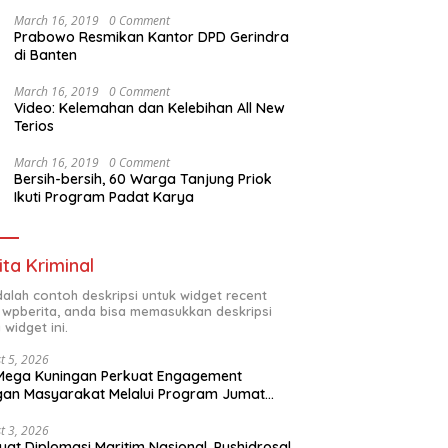
March 16, 2019
0 Comment
Prabowo Resmikan Kantor DPD Gerindra
di Banten
March 16, 2019
0 Comment
Video: Kelemahan dan Kelebihan All New
Terios
March 16, 2019
0 Comment
Bersih-bersih, 60 Warga Tanjung Priok
Ikuti Program Padat Karya
ita Kriminal
adalah contoh deskripsi untuk widget recent
 wpberita, anda bisa memasukkan deskripsi
 widget ini.
t 5, 2026
Mega Kuningan Perkuat Engagement
an Masyarakat Melalui Program Jumat
kah
t 3, 2026
uat Diplomasi Maritim Nasional, Pushidrosal