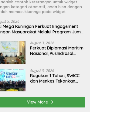
i adalah contoh keterangan untuk widget
ngan kategori otomotif, anda bisa dengan
dah memasukkannya pada widget.
gust 5, 2026
I Mega Kuningan Perkuat Engagement
ngan Masyarakat Melalui Program Jumat
erkah
August 3, 2026
Perkuat Diplomasi Maritim
Nasional, Pushidrosal
Terima Audiensi Wamenlu
RI
August 3, 2026
Rayakan 1 Tahun, SWICC
dan Menkes Tekankan
Deteksi Dini Membantu
Penanganan Kanker Jadi
Lebih Optimal
View More