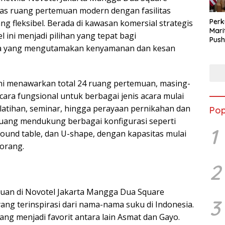
tas ruang pertemuan modern dengan fasilitas
Perk
ng fleksibel. Berada di kawasan komersial strategis
Mari
el ini menjadi pilihan yang tepat bagi
Push
ra yang mengutamakan kenyamanan dan kesan
Audi
ini menawarkan total 24 ruang pertemuan, masing-
ara fungsional untuk berbagai jenis acara mulai
pelatihan, seminar, hingga perayaan pernikahan dan
Pop
 ruang mendukung berbagai konfigurasi seperti
1
round table, dan U-shape, dengan kapasitas mulai
 orang.
2
uan di Novotel Jakarta Mangga Dua Square
3
ang terinspirasi dari nama-nama suku di Indonesia.
ng menjadi favorit antara lain Asmat dan Gayo.