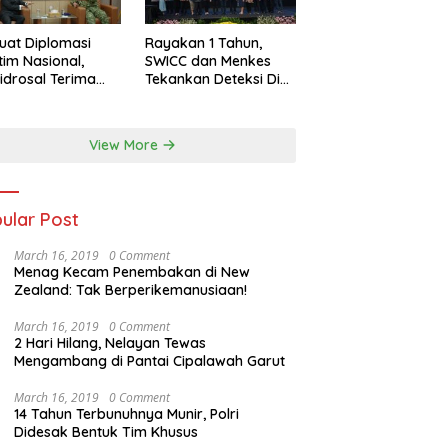
uat Diplomasi
Rayakan 1 Tahun,
tim Nasional,
SWICC dan Menkes
idrosal Terima
Tekankan Deteksi Dini
ensi Wamenlu RI
Membantu
Penanganan Kanker
Jadi Lebih Optimal
View More
ular Post
March 16, 2019
0 Comment
Menag Kecam Penembakan di New
Zealand: Tak Berperikemanusiaan!
March 16, 2019
0 Comment
2 Hari Hilang, Nelayan Tewas
Mengambang di Pantai Cipalawah Garut
March 16, 2019
0 Comment
14 Tahun Terbunuhnya Munir, Polri
Didesak Bentuk Tim Khusus