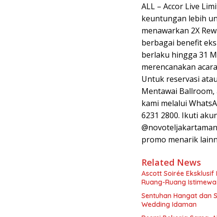
ALL – Accor Live Li
keuntungan lebih un
menawarkan 2X Rewar
berbagai benefit eksk
berlaku hingga 31 M
merencanakan acara
Untuk reservasi atau
Mentawai Ballroom, 
kami melalui WhatsA
6231 2800. Ikuti aku
@novoteljakartaman
promo menarik lainn
Related News
Ascott Soirée Eksklusi
Ruang-Ruang Istimewa
Sentuhan Hangat dan St
Wedding Idaman