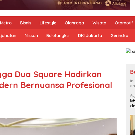
Metro
Bisnis
Lifestyle
Olahraga
Wisata
Otomotif
ejahatan
Nissan
Bulutangkis
DKI Jakarta
Gerindra
B
gga Dua Square Hadirkan
In
ern Bernuansa Profesional
an
Au
BR
de
B