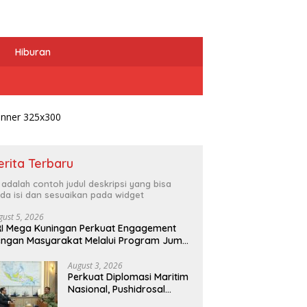
Hiburan
erita Terbaru
i adalah contoh judul deskripsi yang bisa
da isi dan sesuaikan pada widget
gust 5, 2026
I Mega Kuningan Perkuat Engagement
ngan Masyarakat Melalui Program Jumat
erkah
August 3, 2026
Perkuat Diplomasi Maritim
Nasional, Pushidrosal
Terima Audiensi Wamenlu