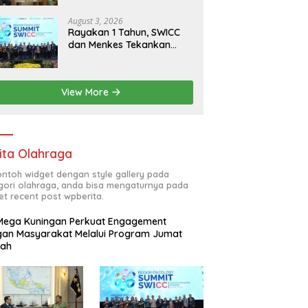
RI
August 3, 2026
Rayakan 1 Tahun, SWICC
dan Menkes Tekankan
Deteksi Dini Membantu
Penanganan Kanker Jadi
Lebih Optimal
View More
ita Olahraga
contoh widget dengan style gallery pada
gori olahraga, anda bisa mengaturnya pada
et recent post wpberita.
Mega Kuningan Perkuat Engagement
an Masyarakat Melalui Program Jumat
kah