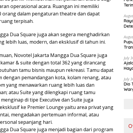
Teri
ran operasional acara. Ruangan ini memiliki
0 orang dalam pengaturan theatre dan dapat
Augus
ruang terpisah.
Raya
Dete
Lebi
ngga Dua Square juga akan segera menghadirkan
Augus
 lebih luas, modern, dan eksklusif di tahun ini.
Pupu
Tran
rtemuan, Novotel Jakarta Mangga Dua Square juga
July 
kamar & suite dengan total 362 yang dirancang
Ajal
Haya
utuhan tamu bisnis maupun rekreasi. Tamu dapat
m dengan pemandangan kota, kolam renang, atau
July 
Dio 
om yang menawarkan ruang lebih luas dan
Warg
n; atau Suite yang dilengkapi ruang tamu
Part
menginap di tipe Executive dan Suite juga
ksklusif ke Premier Lounge yaitu area privat yang
ntai, mengadakan pertemuan informal, atau
ersonal sepanjang hari.
O
gga Dua Square juga menjadi bagian dari program