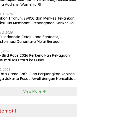
ma Audiensi Wamenlu RI
t 3, 2026
kan 1 Tahun, SWICC dan Menkes Tekankan
ksi Dini Membantu Penanganan Kanker Jadi
h Optimal
t 2, 2026
k Indonesia Cetak Laba Fantastis,
sformasi Danantara Mulai Berbuah
30, 2026
o Bird Race 2026 Perkenalkan Kekayaan
ti maluku Utara ke Dunia
30, 2026
Tata Gama Safei Siap Perjuangkan Aspirasi
a Jakarta Pusat, Awali dengan Konsolidasi
ai Garuda
View More
tomotif