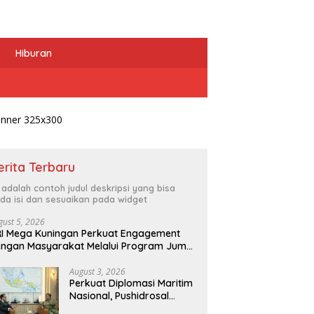
Hiburan
erita Terbaru
i adalah contoh judul deskripsi yang bisa
da isi dan sesuaikan pada widget
gust 5, 2026
I Mega Kuningan Perkuat Engagement
ngan Masyarakat Melalui Program Jumat
erkah
August 3, 2026
Perkuat Diplomasi Maritim
Nasional, Pushidrosal
Terima Audiensi Wamenlu