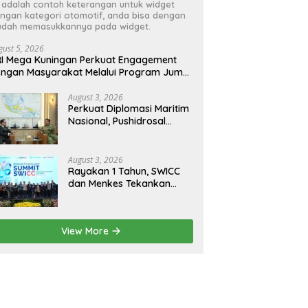
i adalah contoh keterangan untuk widget
ngan kategori otomotif, anda bisa dengan
dah memasukkannya pada widget.
gust 5, 2026
I Mega Kuningan Perkuat Engagement
ngan Masyarakat Melalui Program Jumat
erkah
August 3, 2026
Perkuat Diplomasi Maritim
Nasional, Pushidrosal
Terima Audiensi Wamenlu
RI
August 3, 2026
Rayakan 1 Tahun, SWICC
dan Menkes Tekankan
Deteksi Dini Membantu
Penanganan Kanker Jadi
Lebih Optimal
View More