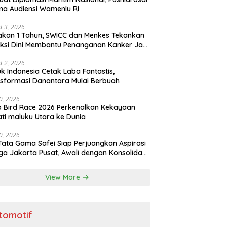
ma Audiensi Wamenlu RI
t 3, 2026
kan 1 Tahun, SWICC dan Menkes Tekankan
ksi Dini Membantu Penanganan Kanker Jadi
h Optimal
t 2, 2026
k Indonesia Cetak Laba Fantastis,
sformasi Danantara Mulai Berbuah
30, 2026
o Bird Race 2026 Perkenalkan Kekayaan
ti maluku Utara ke Dunia
30, 2026
Tata Gama Safei Siap Perjuangkan Aspirasi
a Jakarta Pusat, Awali dengan Konsolidasi
ai Garuda
View More
tomotif