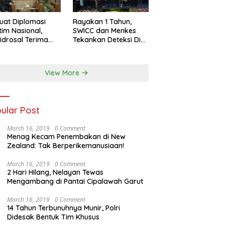
uat Diplomasi
Rayakan 1 Tahun,
tim Nasional,
SWICC dan Menkes
idrosal Terima
Tekankan Deteksi Dini
ensi Wamenlu RI
Membantu
Penanganan Kanker
Jadi Lebih Optimal
View More
ular Post
March 16, 2019
0 Comment
Menag Kecam Penembakan di New
Zealand: Tak Berperikemanusiaan!
March 16, 2019
0 Comment
2 Hari Hilang, Nelayan Tewas
Mengambang di Pantai Cipalawah Garut
March 16, 2019
0 Comment
14 Tahun Terbunuhnya Munir, Polri
Didesak Bentuk Tim Khusus