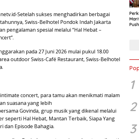
Perk
inetv.id-Setelah sukses menghadirkan berbagai
Mari
 tahunnya, Swiss-Belhotel Pondok Indah Jakarta
Push
n pengalaman spesial melalui “Hal Hebat –
Audi
cert”.
enggarakan pada 27 Juni 2026 mulai pukul 18.00
area outdoor Swiss-Café Restaurant, Swiss-Belhotel
a.
Pop
1
ntimate concert, para tamu akan menikmati malam
2
an suasana yang lebih
bersama Govinda, grup musik yang dikenal melalui
er seperti Hal Hebat, Mantan Terbaik, Siapa Yang
3
ri dan Episode Bahagia.