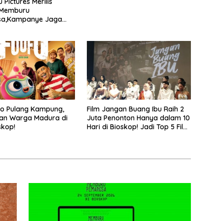
Pictures Merilis
 Memburu
a,Kampanye Jaga
ak dan Kewaspadaan
nculikan Anak yang
rjadi
fo Pulang Kampung,
Film Jangan Buang Ibu Raih 2
an Warga Madura di
Juta Penonton Hanya dalam 10
skop!
Hari di Bioskop! Jadi Top 5 Film
Indonesia Terlaris Tahun 2026