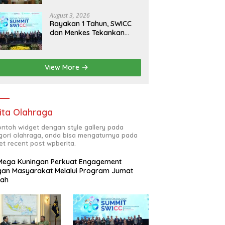
RI
August 3, 2026
Rayakan 1 Tahun, SWICC
dan Menkes Tekankan
Deteksi Dini Membantu
Penanganan Kanker Jadi
Lebih Optimal
View More
ita Olahraga
contoh widget dengan style gallery pada
gori olahraga, anda bisa mengaturnya pada
et recent post wpberita.
Mega Kuningan Perkuat Engagement
an Masyarakat Melalui Program Jumat
kah