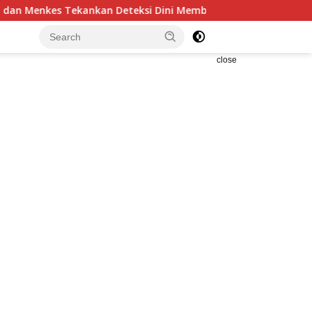
n Deteksi Dini Membantu Penanganan Kanker Jadi Lebih Optim
close