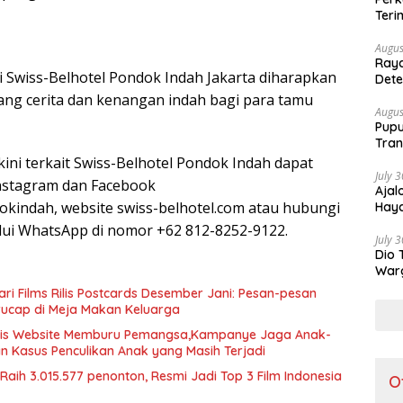
Teri
Augus
Raya
i Swiss-Belhotel Pondok Indah Jakarta diharapkan
Dete
Lebi
ng cerita dan kenangan indah bagi para tamu
Augus
Pupu
Tran
ini terkait Swiss-Belhotel Pondok Indah dapat
July 
Instagram dan Facebook
Ajal
kindah, website swiss-belhotel.com atau hubungi
Haya
lui WhatsApp di nomor +62 812-8252-9122.
July 
Dio 
Warg
Part
ari Films Rilis Postcards Desember Jani: Pesan-pesan
ucap di Meja Makan Keluarga
rilis Website Memburu Pemangsa,Kampanye Jaga Anak-
Kasus Penculikan Anak yang Masih Terjadi
Raih 3.015.577 penonton, Resmi Jadi Top 3 Film Indonesia
O