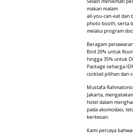
Selain menikmati pe
makan malam
all-you-can-eat dan 
photo booth, serta
melalui program door
Beragam penawaran sp
Bird 20% untuk Room
hingga 35% untuk Di
Package seharga IDR
cocktail pilihan dan
Mustafa Rahmatono,
Jakarta, mengataka
hotel dalam mengha
pada akomodasi, te
berkesan.
Kami percaya bahwa