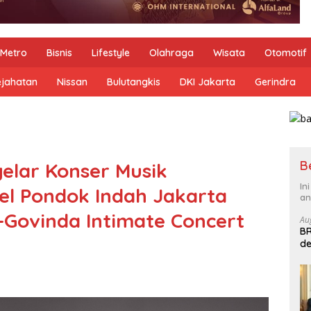
Metro
Bisnis
Lifestyle
Olahraga
Wisata
Otomotif
ejahatan
Nissan
Bulutangkis
DKI Jakarta
Gerindra
B
elar Konser Musik
In
el Pondok Indah Jakarta
an
–Govinda Intimate Concert
Au
BR
de
B