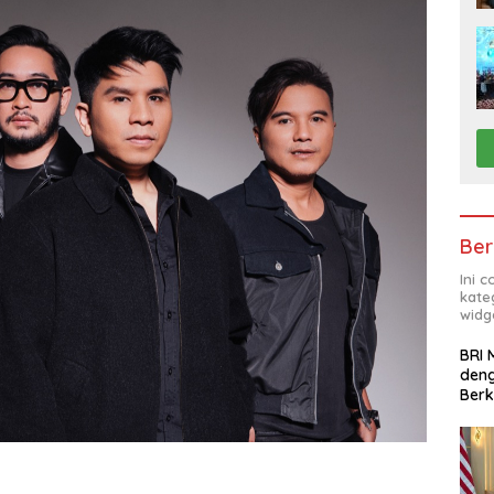
Ber
Ini 
kate
widg
BRI 
deng
Ber