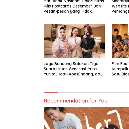
Hari Anak Nasional, Palari Films
Sinemaku 
Rilis Postcards Desember Jani:
Website
Pesan-pesan yang Tidak
Pemangs
Sempat Terucap di Meja Makan
Anak-An
Keluarga
Kasus Pe
Masih Te
Lagu Bandung Satukan Tiga
Film Fou
Suara Lintas Generasi: Yura
Kumpulk
Yunita, Hetty KoesEndang, dan
Satu Bio
INDAHKUS
Recommendation for You