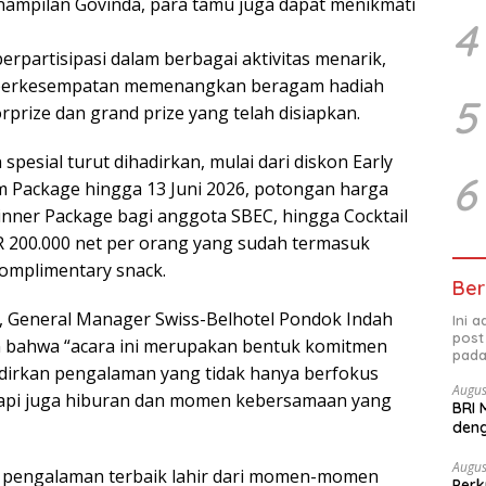
nampilan Govinda, para tamu juga dapat menikmati
4
berpartisipasi dalam berbagai aktivitas menarik,
 berkesempatan memenangkan beragam hadiah
5
prize dan grand prize yang telah disiapkan.
esial turut dihadirkan, mulai dari diskon Early
6
 Package hingga 13 Juni 2026, potongan harga
nner Package bagi anggota SBEC, hingga Cocktail
 200.000 net per orang yang sudah termasuk
 complimentary snack.
Ber
 General Manager Swiss-Belhotel Pondok Indah
Ini 
post
n bahwa “acara ini merupakan bentuk komitmen
pada
dirkan pengalaman yang tidak hanya berfokus
Augus
tapi juga hiburan dan momen kebersamaan yang
BRI 
deng
Ber
Augus
 pengalaman terbaik lahir dari momen-momen
Perk