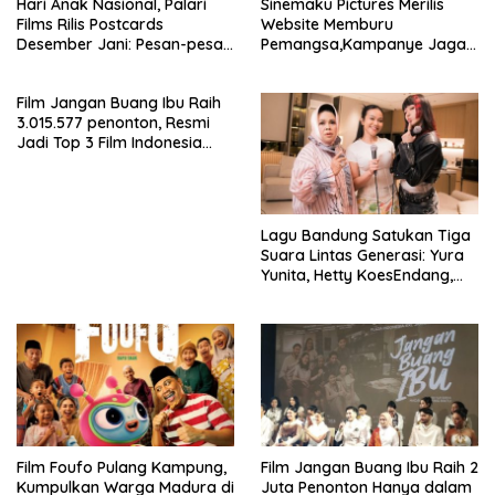
Hari Anak Nasional, Palari
Sinemaku Pictures Merilis
Films Rilis Postcards
Website Memburu
Desember Jani: Pesan-pesan
Pemangsa,Kampanye Jaga
yang Tidak Sempat Terucap
Anak-Anak dan
di Meja Makan Keluarga
Kewaspadaan Kasus
Film Jangan Buang Ibu Raih
Penculikan Anak yang Masih
3.015.577 penonton, Resmi
Terjadi
Jadi Top 3 Film Indonesia
Terlaris Tahun 2026
Lagu Bandung Satukan Tiga
Suara Lintas Generasi: Yura
Yunita, Hetty KoesEndang,
dan INDAHKUS
Film Foufo Pulang Kampung,
Film Jangan Buang Ibu Raih 2
Kumpulkan Warga Madura di
Juta Penonton Hanya dalam