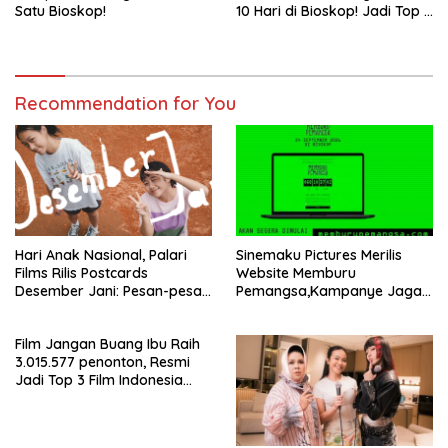
Satu Bioskop!
10 Hari di Bioskop! Jadi Top 5
Film Indonesia Terlaris Tahun
2026
Recommendation for You
Hari Anak Nasional, Palari
Sinemaku Pictures Merilis
Films Rilis Postcards
Website Memburu
Desember Jani: Pesan-pesan
Pemangsa,Kampanye Jaga
yang Tidak Sempat Terucap
Anak-Anak dan
di Meja Makan Keluarga
Kewaspadaan Kasus
Film Jangan Buang Ibu Raih
Penculikan Anak yang Masih
3.015.577 penonton, Resmi
Terjadi
Jadi Top 3 Film Indonesia
Terlaris Tahun 2026