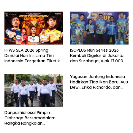
Untuk Lawan Gaya Hidup
Championship 2026
Malas Gerak
FFWS SEA 2026 Spring
ISOPLUS Run Series 2026
Dimulai Hari Ini, Lima Tim
Kembali Digelar di Jakarta
Indonesia Targetkan Tiket ke
dan Surabaya, Ajak 17.000
Grand Finals
Pelari Indonesia Unlock Your
Greatness
Yayasan Jantung Indonesia
Hadirkan Tiga Ikon Baru: Ayu
Dewi, Erika Richardo, dan
Jerhemy Owen,Perkuat
Kampanye Hidup Sehat
untuk Semua Generasi
Danpushidrosal Pimpin
Olahraga Bersamadalam
Rangka Rangkaian
Peringatan Hari Hidrografi