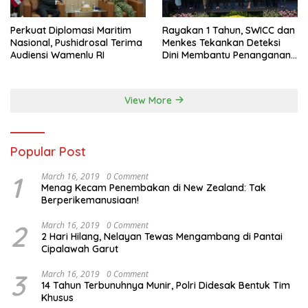
Perkuat Diplomasi Maritim
Rayakan 1 Tahun, SWICC dan
Nasional, Pushidrosal Terima
Menkes Tekankan Deteksi
Audiensi Wamenlu RI
Dini Membantu Penanganan
Kanker Jadi Lebih Optimal
View More
Popular Post
1
March 16, 2019
0 Comment
Menag Kecam Penembakan di New Zealand: Tak
Berperikemanusiaan!
2
March 16, 2019
0 Comment
2 Hari Hilang, Nelayan Tewas Mengambang di Pantai
Cipalawah Garut
3
March 16, 2019
0 Comment
14 Tahun Terbunuhnya Munir, Polri Didesak Bentuk Tim
Khusus