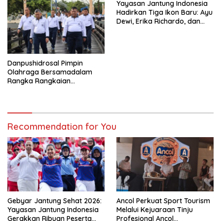
Yayasan Jantung Indonesia
Hadirkan Tiga Ikon Baru: Ayu
Dewi, Erika Richardo, dan
Jerhemy Owen,Perkuat
Kampanye Hidup Sehat
untuk Semua Generasi
Danpushidrosal Pimpin
Olahraga Bersamadalam
Rangka Rangkaian
Peringatan Hari Hidrografi
TNI AL
Recommendation for You
Gebyar Jantung Sehat 2026:
Ancol Perkuat Sport Tourism
Yayasan Jantung Indonesia
Melalui Kejuaraan Tinju
Gerakkan Ribuan Peserta
Profesional Ancol