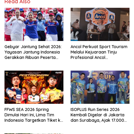
Read Also
Gebyar Jantung Sehat 2026:
Ancol Perkuat Sport Tourism
Yayasan Jantung Indonesia
Melalui Kejuaraan Tinju
Gerakkan Ribuan Peserta
Profesional Ancol
Untuk Lawan Gaya Hidup
Championship 2026
Malas Gerak
FFWS SEA 2026 Spring
ISOPLUS Run Series 2026
Dimulai Hari Ini, Lima Tim
Kembali Digelar di Jakarta
Indonesia Targetkan Tiket ke
dan Surabaya, Ajak 17.000
Grand Finals
Pelari Indonesia Unlock Your
Greatness