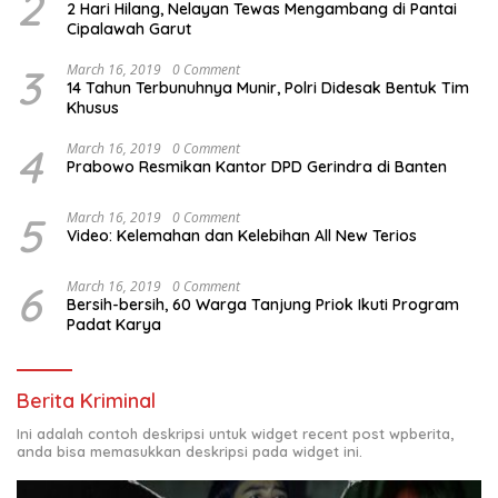
2
2 Hari Hilang, Nelayan Tewas Mengambang di Pantai
Cipalawah Garut
3
March 16, 2019
0 Comment
14 Tahun Terbunuhnya Munir, Polri Didesak Bentuk Tim
Khusus
4
March 16, 2019
0 Comment
Prabowo Resmikan Kantor DPD Gerindra di Banten
5
March 16, 2019
0 Comment
Video: Kelemahan dan Kelebihan All New Terios
6
March 16, 2019
0 Comment
Bersih-bersih, 60 Warga Tanjung Priok Ikuti Program
Padat Karya
Berita Kriminal
Ini adalah contoh deskripsi untuk widget recent post wpberita,
anda bisa memasukkan deskripsi pada widget ini.