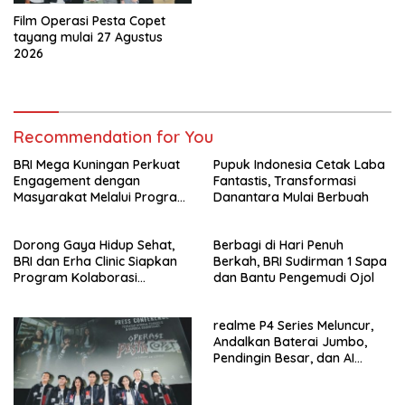
Film Operasi Pesta Copet
tayang mulai 27 Agustus
2026
Recommendation for You
BRI Mega Kuningan Perkuat
Pupuk Indonesia Cetak Laba
Engagement dengan
Fantastis, Transformasi
Masyarakat Melalui Program
Danantara Mulai Berbuah
Jumat Berkah
Dorong Gaya Hidup Sehat,
Berbagi di Hari Penuh
BRI dan Erha Clinic Siapkan
Berkah, BRI Sudirman 1 Sapa
Program Kolaborasi
dan Bantu Pengemudi Ojol
Eksklusif
realme P4 Series Meluncur,
Andalkan Baterai Jumbo,
Pendingin Besar, dan AI
Gaming