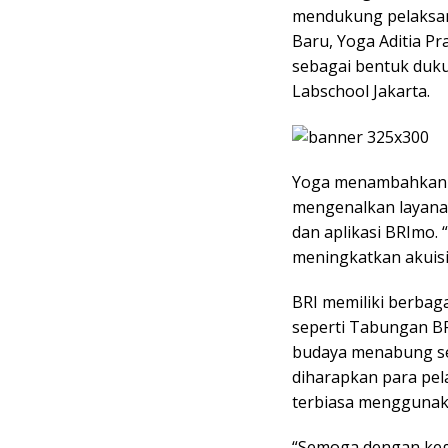
mendukung pelaksan
Baru, Yoga Aditia P
sebagai bentuk duku
Labschool Jakarta.
Yoga menambahkan b
mengenalkan layana
dan aplikasi BRImo. 
meningkatkan akuisi
BRI memiliki berbag
seperti Tabungan B
budaya menabung seja
diharapkan para pel
terbiasa menggunaka
“Semoga dengan keg