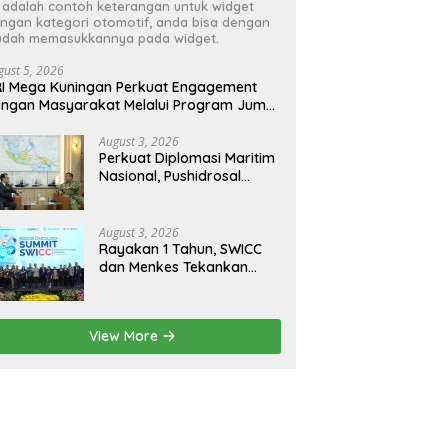
i adalah contoh keterangan untuk widget
ngan kategori otomotif, anda bisa dengan
dah memasukkannya pada widget.
gust 5, 2026
I Mega Kuningan Perkuat Engagement
ngan Masyarakat Melalui Program Jumat
erkah
August 3, 2026
Perkuat Diplomasi Maritim
Nasional, Pushidrosal
Terima Audiensi Wamenlu
RI
August 3, 2026
Rayakan 1 Tahun, SWICC
dan Menkes Tekankan
Deteksi Dini Membantu
Penanganan Kanker Jadi
Lebih Optimal
View More