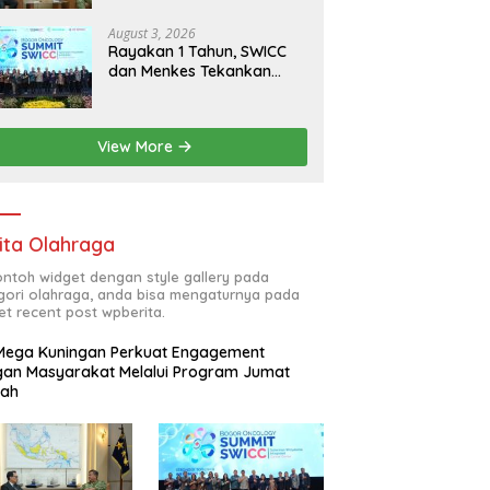
RI
August 3, 2026
Rayakan 1 Tahun, SWICC
dan Menkes Tekankan
Deteksi Dini Membantu
Penanganan Kanker Jadi
Lebih Optimal
View More
ita Olahraga
contoh widget dengan style gallery pada
gori olahraga, anda bisa mengaturnya pada
et recent post wpberita.
Mega Kuningan Perkuat Engagement
an Masyarakat Melalui Program Jumat
kah