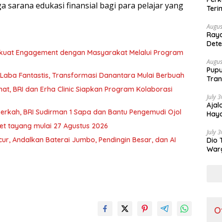
uga sarana edukasi finansial bagi para pelajar yang
Teri
Augus
Raya
Dete
Lebi
rkuat Engagement dengan Masyarakat Melalui Program
Augus
Pupu
 Laba Fantastis, Transformasi Danantara Mulai Berbuah
Tran
at, BRI dan Erha Clinic Siapkan Program Kolaborasi
July 
Ajal
 Berkah, BRI Sudirman 1 Sapa dan Bantu Pengemudi Ojol
Haya
et tayang mulai 27 Agustus 2026
July 
cur, Andalkan Baterai Jumbo, Pendingin Besar, dan AI
Dio 
Warg
Part
O