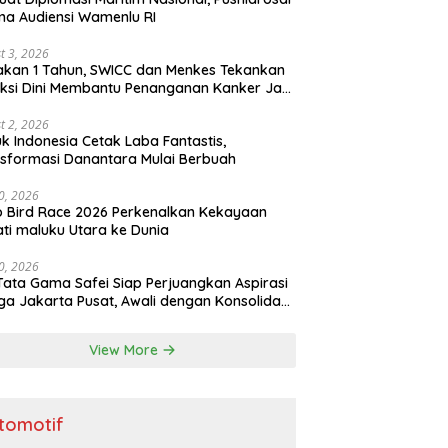
ma Audiensi Wamenlu RI
t 3, 2026
kan 1 Tahun, SWICC dan Menkes Tekankan
ksi Dini Membantu Penanganan Kanker Jadi
h Optimal
t 2, 2026
k Indonesia Cetak Laba Fantastis,
sformasi Danantara Mulai Berbuah
30, 2026
o Bird Race 2026 Perkenalkan Kekayaan
ti maluku Utara ke Dunia
30, 2026
Tata Gama Safei Siap Perjuangkan Aspirasi
a Jakarta Pusat, Awali dengan Konsolidasi
ai Garuda
View More
tomotif