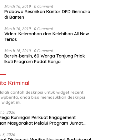
March 16, 2019
0 Comment
Prabowo Resmikan Kantor DPD Gerindra
di Banten
March 16, 2019
0 Comment
Video: Kelemahan dan Kelebihan All New
Terios
March 16, 2019
0 Comment
Bersih-bersih, 60 Warga Tanjung Priok
Ikuti Program Padat Karya
ita Kriminal
adalah contoh deskripsi untuk widget recent
 wpberita, anda bisa memasukkan deskripsi
 widget ini.
t 5, 2026
Mega Kuningan Perkuat Engagement
an Masyarakat Melalui Program Jumat
kah
t 3, 2026
uat Diplomasi Maritim Nasional, Pushidrosal