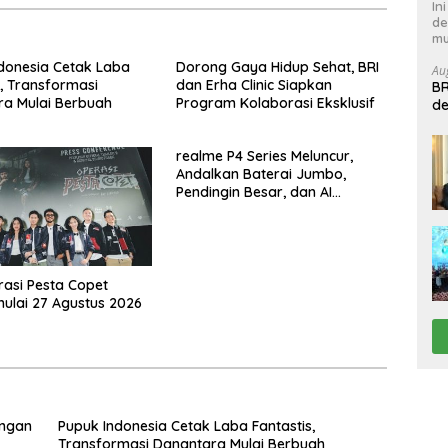
In
de
mu
donesia Cetak Laba
Dorong Gaya Hidup Sehat, BRI
Au
s, Transformasi
dan Erha Clinic Siapkan
BR
a Mulai Berbuah
Program Kolaborasi Eksklusif
de
B
realme P4 Series Meluncur,
Andalkan Baterai Jumbo,
Pendingin Besar, dan AI
Gaming
rasi Pesta Copet
ulai 27 Agustus 2026
engan
Pupuk Indonesia Cetak Laba Fantastis,
Transformasi Danantara Mulai Berbuah