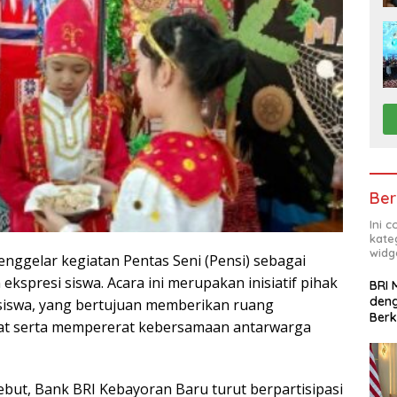
Ber
Ini 
kate
widg
enggelar kegiatan Pentas Seni (Pensi) sebagai
 ekspresi siswa. Acara ini merupakan inisiatif pihak
BRI 
deng
siswa, yang bertujuan memberikan ruang
Ber
t serta mempererat kebersamaan antarwarga
ebut, Bank BRI Kebayoran Baru turut berpartisipasi