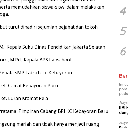
4
serta memudahkan siswa-siswi dalam melakukan
oga.
5
but turut dihadiri sejumlah pejabat dan tokoh
M., Kepala Suku Dinas Pendidikan Jakarta Selatan
6
ntoro, M.Pd., Kepala BPS Labschool
a, Kepala SMP Labschool Kebayoran
Ber
Ini 
ief, Camat Kebayoran Baru
post
pada
ief, Lurah Kramat Pela
Augus
BRI 
 Pratama, Pimpinan Cabang BRI KC Kebayoran Baru
deng
Ber
Augus
langsung meriah dan tidak hanya menjadi ruang
Perk