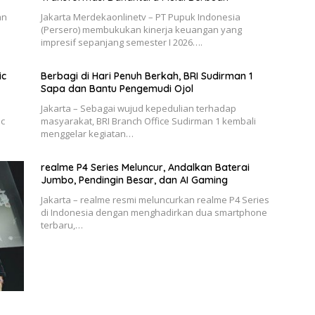
an
Jakarta Merdekaonlinetv – PT Pupuk Indonesia
n
(Persero) membukukan kinerja keuangan yang
impresif sepanjang semester I 2026….
ic
Berbagi di Hari Penuh Berkah, BRI Sudirman 1
Sapa dan Bantu Pengemudi Ojol
Jakarta – Sebagai wujud kepedulian terhadap
ic
masyarakat, BRI Branch Office Sudirman 1 kembali
menggelar kegiatan…
realme P4 Series Meluncur, Andalkan Baterai
Jumbo, Pendingin Besar, dan AI Gaming
Jakarta – realme resmi meluncurkan realme P4 Series
di Indonesia dengan menghadirkan dua smartphone
terbaru,…