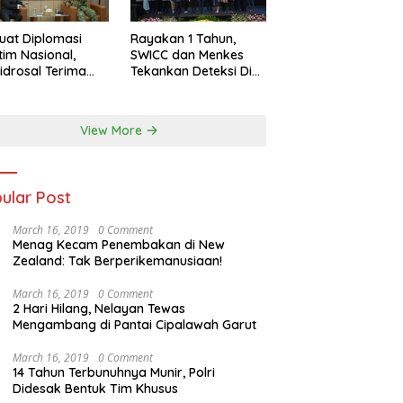
uat Diplomasi
Rayakan 1 Tahun,
tim Nasional,
SWICC dan Menkes
idrosal Terima
Tekankan Deteksi Dini
ensi Wamenlu RI
Membantu
Penanganan Kanker
Jadi Lebih Optimal
View More
ular Post
March 16, 2019
0 Comment
Menag Kecam Penembakan di New
Zealand: Tak Berperikemanusiaan!
March 16, 2019
0 Comment
2 Hari Hilang, Nelayan Tewas
Mengambang di Pantai Cipalawah Garut
March 16, 2019
0 Comment
14 Tahun Terbunuhnya Munir, Polri
Didesak Bentuk Tim Khusus