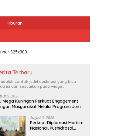
Hiburan
erita Terbaru
i adalah contoh judul deskripsi yang bisa
da isi dan sesuaikan pada widget
gust 5, 2026
I Mega Kuningan Perkuat Engagement
ngan Masyarakat Melalui Program Jumat
erkah
August 3, 2026
Perkuat Diplomasi Maritim
Nasional, Pushidrosal
Terima Audiensi Wamenlu