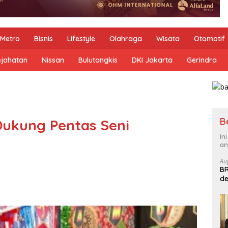
Metro
Bisnis
Lifestyle
Olahraga
Wisata
Otomotif
ejahatan
Nissan
Bulutangkis
DKI Jakarta
Gerindra
B
Dukung Pentas Seni
In
an
Au
BR
de
B