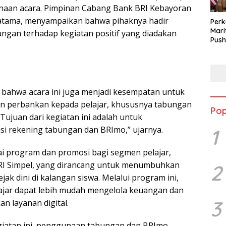
aan acara. Pimpinan Cabang Bank BRI Kebayoran
ratama, menyampaikan bahwa pihaknya hadir
Perk
Mari
ngan terhadap kegiatan positif yang diadakan
Push
Audi
ahwa acara ini juga menjadi kesempatan untuk
n perbankan kepada pelajar, khususnya tabungan
Pop
“Tujuan dari kegiatan ini adalah untuk
si rekening tabungan dan BRImo,” ujarnya.
1
ai program dan promosi bagi segmen pelajar,
RI Simpel, yang dirancang untuk menumbuhkan
2
k dini di kalangan siswa. Melalui program ini,
ajar dapat lebih mudah mengelola keuangan dan
3
n layanan digital.
iatan ini, penggunaan tabungan dan BRImo