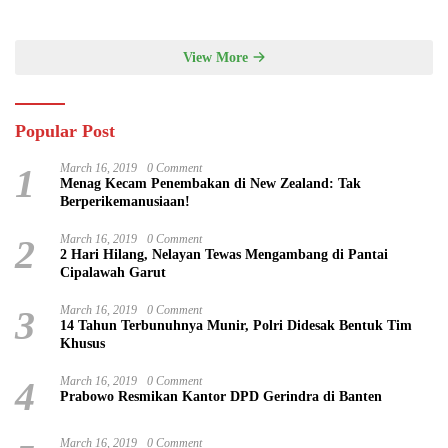
Jadi Lebih Optimal
View More
Popular Post
1
March 16, 2019
0 Comment
Menag Kecam Penembakan di New Zealand: Tak
Berperikemanusiaan!
2
March 16, 2019
0 Comment
2 Hari Hilang, Nelayan Tewas Mengambang di Pantai
Cipalawah Garut
3
March 16, 2019
0 Comment
14 Tahun Terbunuhnya Munir, Polri Didesak Bentuk Tim
Khusus
4
March 16, 2019
0 Comment
Prabowo Resmikan Kantor DPD Gerindra di Banten
March 16, 2019
0 Comment