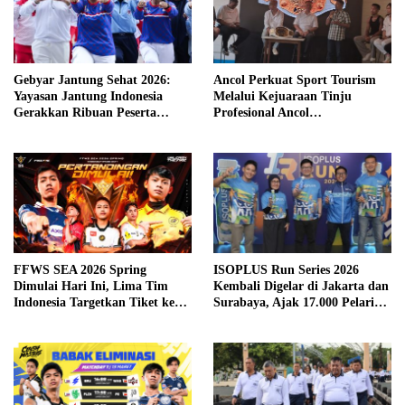
Gebyar Jantung Sehat 2026:
Ancol Perkuat Sport Tourism
Yayasan Jantung Indonesia
Melalui Kejuaraan Tinju
Gerakkan Ribuan Peserta
Profesional Ancol
Untuk Lawan Gaya Hidup
Championship 2026
Malas Gerak
FFWS SEA 2026 Spring
ISOPLUS Run Series 2026
Dimulai Hari Ini, Lima Tim
Kembali Digelar di Jakarta dan
Indonesia Targetkan Tiket ke
Surabaya, Ajak 17.000 Pelari
Grand Finals
Indonesia Unlock Your
Greatness