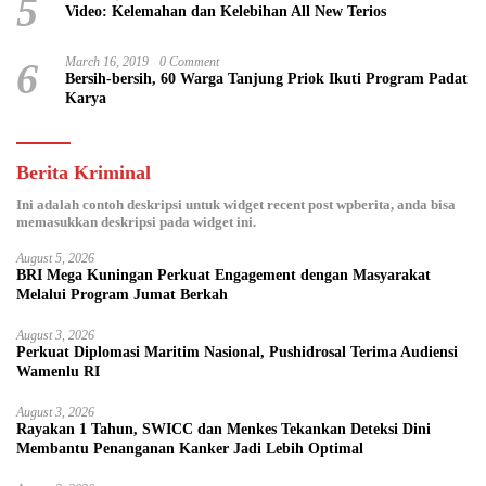
5
Video: Kelemahan dan Kelebihan All New Terios
6
March 16, 2019
0 Comment
Bersih-bersih, 60 Warga Tanjung Priok Ikuti Program Padat
Karya
Berita Kriminal
Ini adalah contoh deskripsi untuk widget recent post wpberita, anda bisa
memasukkan deskripsi pada widget ini.
August 5, 2026
BRI Mega Kuningan Perkuat Engagement dengan Masyarakat
Melalui Program Jumat Berkah
August 3, 2026
Perkuat Diplomasi Maritim Nasional, Pushidrosal Terima Audiensi
Wamenlu RI
August 3, 2026
Rayakan 1 Tahun, SWICC dan Menkes Tekankan Deteksi Dini
Membantu Penanganan Kanker Jadi Lebih Optimal