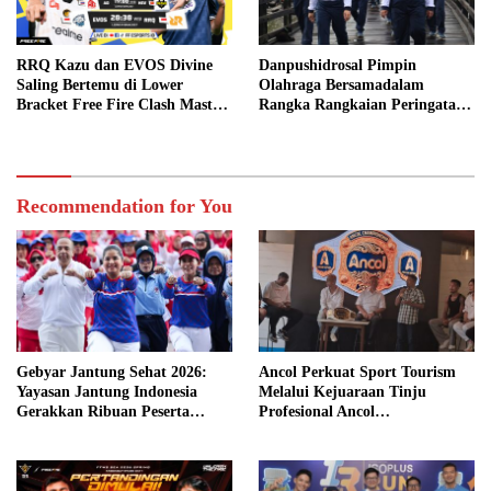
RRQ Kazu dan EVOS Divine
Danpushidrosal Pimpin
Saling Bertemu di Lower
Olahraga Bersamadalam
Bracket Free Fire Clash Master
Rangka Rangkaian Peringatan
SEA 2026 Spring
Hari Hidrografi TNI AL
Recommendation for You
Gebyar Jantung Sehat 2026:
Ancol Perkuat Sport Tourism
Yayasan Jantung Indonesia
Melalui Kejuaraan Tinju
Gerakkan Ribuan Peserta
Profesional Ancol
Untuk Lawan Gaya Hidup
Championship 2026
Malas Gerak