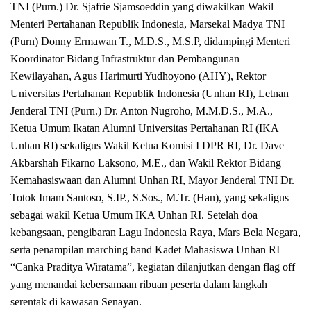
TNI (Purn.) Dr. Sjafrie Sjamsoeddin yang diwakilkan Wakil
Menteri Pertahanan Republik Indonesia, Marsekal Madya TNI
(Purn) Donny Ermawan T., M.D.S., M.S.P, didampingi Menteri
Koordinator Bidang Infrastruktur dan Pembangunan
Kewilayahan, Agus Harimurti Yudhoyono (AHY), Rektor
Universitas Pertahanan Republik Indonesia (Unhan RI), Letnan
Jenderal TNI (Purn.) Dr. Anton Nugroho, M.M.D.S., M.A.,
Ketua Umum Ikatan Alumni Universitas Pertahanan RI (IKA
Unhan RI) sekaligus Wakil Ketua Komisi I DPR RI, Dr. Dave
Akbarshah Fikarno Laksono, M.E., dan Wakil Rektor Bidang
Kemahasiswaan dan Alumni Unhan RI, Mayor Jenderal TNI Dr.
Totok Imam Santoso, S.IP., S.Sos., M.Tr. (Han), yang sekaligus
sebagai wakil Ketua Umum IKA Unhan RI. Setelah doa
kebangsaan, pengibaran Lagu Indonesia Raya, Mars Bela Negara,
serta penampilan marching band Kadet Mahasiswa Unhan RI
“Canka Praditya Wiratama”, kegiatan dilanjutkan dengan flag off
yang menandai kebersamaan ribuan peserta dalam langkah
serentak di kawasan Senayan.