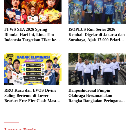
FFWS SEA 2026 Spring
ISOPLUS Run Series 2026
Dimulai Hari Ini, Lima Tim
Kembali Digelar di Jakarta dan
Indonesia Targetkan Tiket ke
Surabaya, Ajak 17.000 Pelari
Grand Finals
Indonesia Unlock Your
Greatness
RRQ Kazu dan EVOS Divine
Danpushidrosal Pimpin
Saling Bertemu di Lower
Olahraga Bersamadalam
Bracket Free Fire Clash Master
Rangka Rangkaian Peringatan
SEA 2026 Spring
Hari Hidrografi TNI AL
Leave a Reply