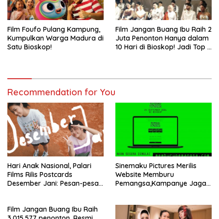
Film Foufo Pulang Kampung,
Film Jangan Buang Ibu Raih 2
Kumpulkan Warga Madura di
Juta Penonton Hanya dalam
Satu Bioskop!
10 Hari di Bioskop! Jadi Top 5
Film Indonesia Terlaris Tahun
2026
Recommendation for You
Hari Anak Nasional, Palari
Sinemaku Pictures Merilis
Films Rilis Postcards
Website Memburu
Desember Jani: Pesan-pesan
Pemangsa,Kampanye Jaga
yang Tidak Sempat Terucap
Anak-Anak dan
di Meja Makan Keluarga
Kewaspadaan Kasus
Film Jangan Buang Ibu Raih
Penculikan Anak yang Masih
3.015.577 penonton, Resmi
Terjadi