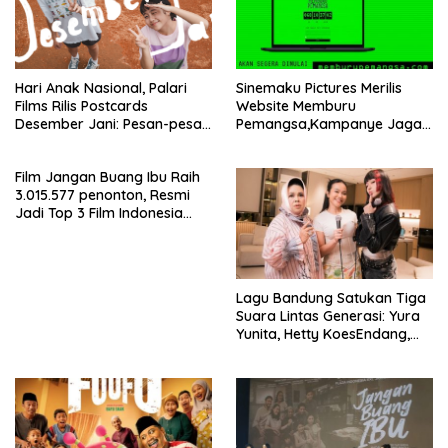
Hari Anak Nasional, Palari
Sinemaku Pictures Merilis
Films Rilis Postcards
Website Memburu
Desember Jani: Pesan-pesan
Pemangsa,Kampanye Jaga
yang Tidak Sempat Terucap
Anak-Anak dan
di Meja Makan Keluarga
Kewaspadaan Kasus
Film Jangan Buang Ibu Raih
Penculikan Anak yang Masih
3.015.577 penonton, Resmi
Terjadi
Jadi Top 3 Film Indonesia
Terlaris Tahun 2026
Lagu Bandung Satukan Tiga
Suara Lintas Generasi: Yura
Yunita, Hetty KoesEndang,
dan INDAHKUS