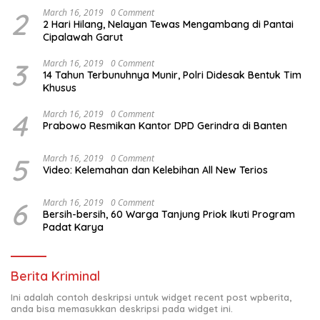
2
March 16, 2019
0 Comment
2 Hari Hilang, Nelayan Tewas Mengambang di Pantai
Cipalawah Garut
3
March 16, 2019
0 Comment
14 Tahun Terbunuhnya Munir, Polri Didesak Bentuk Tim
Khusus
4
March 16, 2019
0 Comment
Prabowo Resmikan Kantor DPD Gerindra di Banten
5
March 16, 2019
0 Comment
Video: Kelemahan dan Kelebihan All New Terios
6
March 16, 2019
0 Comment
Bersih-bersih, 60 Warga Tanjung Priok Ikuti Program
Padat Karya
Berita Kriminal
Ini adalah contoh deskripsi untuk widget recent post wpberita,
anda bisa memasukkan deskripsi pada widget ini.