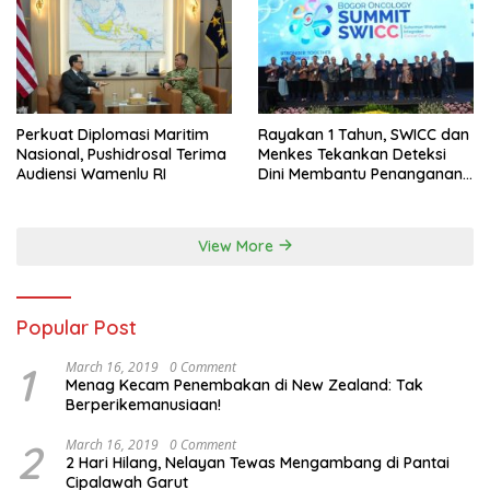
Perkuat Diplomasi Maritim
Rayakan 1 Tahun, SWICC dan
Nasional, Pushidrosal Terima
Menkes Tekankan Deteksi
Audiensi Wamenlu RI
Dini Membantu Penanganan
Kanker Jadi Lebih Optimal
View More
Popular Post
1
March 16, 2019
0 Comment
Menag Kecam Penembakan di New Zealand: Tak
Berperikemanusiaan!
2
March 16, 2019
0 Comment
2 Hari Hilang, Nelayan Tewas Mengambang di Pantai
Cipalawah Garut