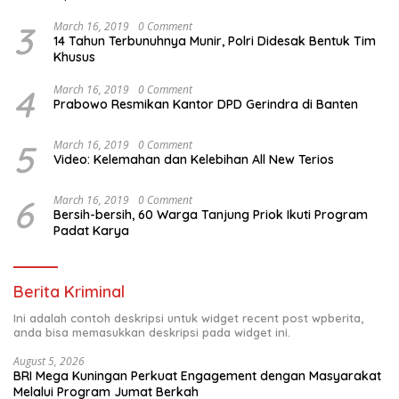
3
March 16, 2019
0 Comment
14 Tahun Terbunuhnya Munir, Polri Didesak Bentuk Tim
Khusus
4
March 16, 2019
0 Comment
Prabowo Resmikan Kantor DPD Gerindra di Banten
5
March 16, 2019
0 Comment
Video: Kelemahan dan Kelebihan All New Terios
6
March 16, 2019
0 Comment
Bersih-bersih, 60 Warga Tanjung Priok Ikuti Program
Padat Karya
Berita Kriminal
Ini adalah contoh deskripsi untuk widget recent post wpberita,
anda bisa memasukkan deskripsi pada widget ini.
August 5, 2026
BRI Mega Kuningan Perkuat Engagement dengan Masyarakat
Melalui Program Jumat Berkah