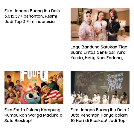
yang Tidak Sempat Terucap
Anak-Anak dan
di Meja Makan Keluarga
Kewaspadaan Kasus
Film Jangan Buang Ibu Raih
Penculikan Anak yang Masih
3.015.577 penonton, Resmi
Terjadi
Jadi Top 3 Film Indonesia
Terlaris Tahun 2026
Lagu Bandung Satukan Tiga
Suara Lintas Generasi: Yura
Yunita, Hetty KoesEndang,
dan INDAHKUS
Film Foufo Pulang Kampung,
Film Jangan Buang Ibu Raih 2
Kumpulkan Warga Madura di
Juta Penonton Hanya dalam
Satu Bioskop!
10 Hari di Bioskop! Jadi Top 5
Film Indonesia Terlaris Tahun
2026