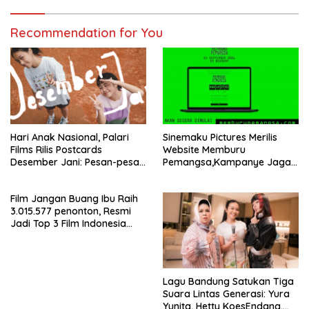
Recommendation for You
Hari Anak Nasional, Palari
Sinemaku Pictures Merilis
Films Rilis Postcards
Website Memburu
Desember Jani: Pesan-pesan
Pemangsa,Kampanye Jaga
yang Tidak Sempat Terucap
Anak-Anak dan
di Meja Makan Keluarga
Kewaspadaan Kasus
Film Jangan Buang Ibu Raih
Penculikan Anak yang Masih
3.015.577 penonton, Resmi
Terjadi
Jadi Top 3 Film Indonesia
Terlaris Tahun 2026
Lagu Bandung Satukan Tiga
Suara Lintas Generasi: Yura
Yunita, Hetty KoesEndang,