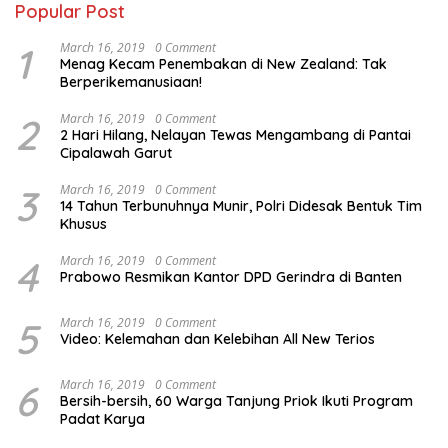
Popular Post
1
March 16, 2019
0 Comment
Menag Kecam Penembakan di New Zealand: Tak
Berperikemanusiaan!
2
March 16, 2019
0 Comment
2 Hari Hilang, Nelayan Tewas Mengambang di Pantai
Cipalawah Garut
3
March 16, 2019
0 Comment
14 Tahun Terbunuhnya Munir, Polri Didesak Bentuk Tim
Khusus
4
March 16, 2019
0 Comment
Prabowo Resmikan Kantor DPD Gerindra di Banten
5
March 16, 2019
0 Comment
Video: Kelemahan dan Kelebihan All New Terios
6
March 16, 2019
0 Comment
Bersih-bersih, 60 Warga Tanjung Priok Ikuti Program
Padat Karya