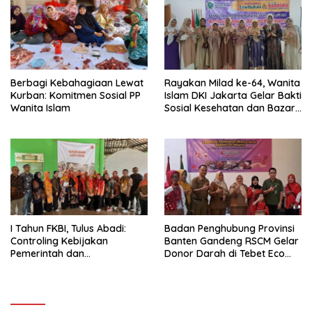
Berbagi Kebahagiaan Lewat
Rayakan Milad ke-64, Wanita
Kurban: Komitmen Sosial PP
Islam DKI Jakarta Gelar Bakti
Wanita Islam
Sosial Kesehatan dan Bazar
BARBEKU untuk Masyarakat
I Tahun FKBI, Tulus Abadi:
Badan Penghubung Provinsi
Controling Kebijakan
Banten Gandeng RSCM Gelar
Pemerintah dan
Donor Darah di Tebet Eco
Mengadvokasi Hak-hak
Park
Konsumen