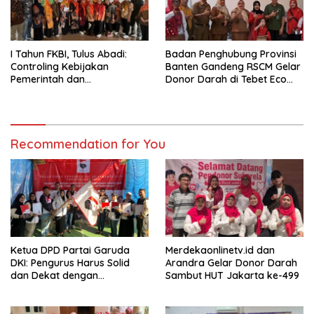
I Tahun FKBI, Tulus Abadi:
Badan Penghubung Provinsi
Controling Kebijakan
Banten Gandeng RSCM Gelar
Pemerintah dan
Donor Darah di Tebet Eco
Mengadvokasi Hak-hak
Park
Konsumen
Recommendation for You
Ketua DPD Partai Garuda
Merdekaonlinetv.id dan
DKI: Pengurus Harus Solid
Arandra Gelar Donor Darah
dan Dekat dengan
Sambut HUT Jakarta ke-499
Masyarakat