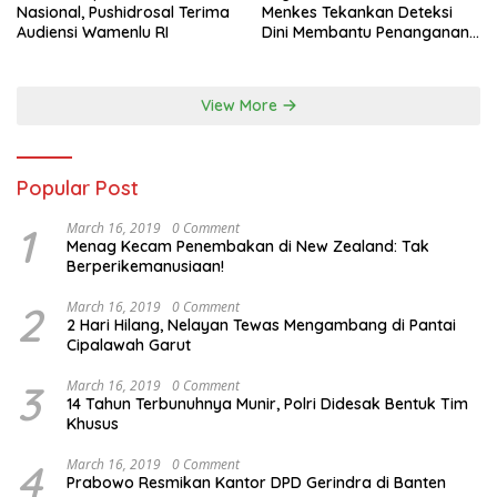
Nasional, Pushidrosal Terima
Menkes Tekankan Deteksi
Audiensi Wamenlu RI
Dini Membantu Penanganan
Kanker Jadi Lebih Optimal
View More
Popular Post
1
March 16, 2019
0 Comment
Menag Kecam Penembakan di New Zealand: Tak
Berperikemanusiaan!
2
March 16, 2019
0 Comment
2 Hari Hilang, Nelayan Tewas Mengambang di Pantai
Cipalawah Garut
3
March 16, 2019
0 Comment
14 Tahun Terbunuhnya Munir, Polri Didesak Bentuk Tim
Khusus
4
March 16, 2019
0 Comment
Prabowo Resmikan Kantor DPD Gerindra di Banten