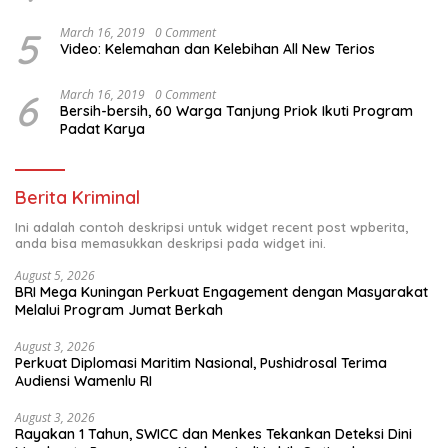
5
March 16, 2019
0 Comment
Video: Kelemahan dan Kelebihan All New Terios
6
March 16, 2019
0 Comment
Bersih-bersih, 60 Warga Tanjung Priok Ikuti Program
Padat Karya
Berita Kriminal
Ini adalah contoh deskripsi untuk widget recent post wpberita,
anda bisa memasukkan deskripsi pada widget ini.
August 5, 2026
BRI Mega Kuningan Perkuat Engagement dengan Masyarakat
Melalui Program Jumat Berkah
August 3, 2026
Perkuat Diplomasi Maritim Nasional, Pushidrosal Terima
Audiensi Wamenlu RI
August 3, 2026
Rayakan 1 Tahun, SWICC dan Menkes Tekankan Deteksi Dini