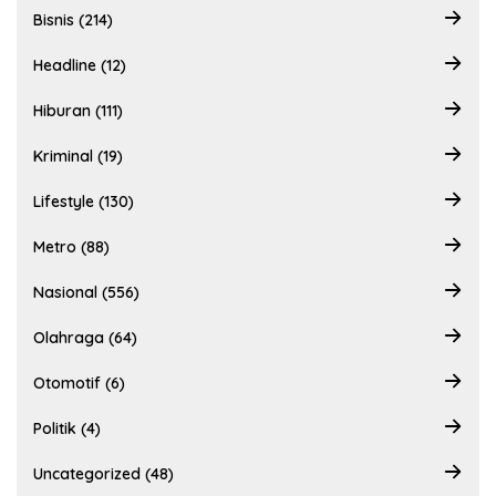
Bisnis (214)
Headline (12)
Hiburan (111)
Kriminal (19)
Lifestyle (130)
Metro (88)
Nasional (556)
Olahraga (64)
Otomotif (6)
Politik (4)
Uncategorized (48)