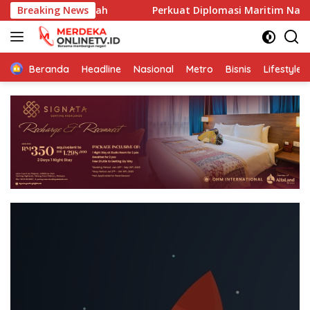
Skip
gram Jumat Berkah
Breaking News
Perkuat Diplomasi Maritim Nasiona
to
content
Beranda
Headline
Nasional
Metro
Bisnis
Lifestyle